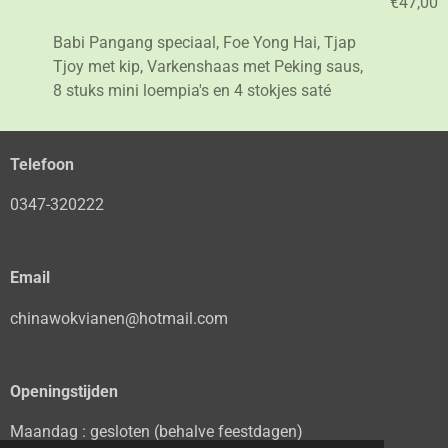
€47,00
Babi Pangang speciaal, Foe Yong Hai, Tjap
Tjoy met kip, Varkenshaas met Peking saus,
8 stuks mini loempia's en 4 stokjes saté
Telefoon
0347-320222
Email
chinawokvianen@hotmail.com
Openingstijden
Maandag : gesloten (behalve feestdagen)