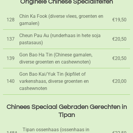
Originele Chinese Specialiteiten
Chin Ka Fook (diverse vlees, groenten en
128
€19,50
garnalen)
Cheun Pau Au (runderhaas in hete soja
137
€20,50
pastasaus)
Gon Bao Ha Tin (Chinese garnalen,
139
€20,50
diverse groenten en cashewnoten)
Gon Bao Kai/Yuk Tin (kipfilet of
140
varkenshaas, diverse groenten en
€20,00
cashewnoten
Chinees Speciaal Gebraden Gerechten in
Tipan
Tipan ossenhaas (ossenhaas in