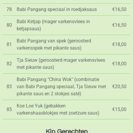
78
Babi Pangang speciaal in roedjaksaus
€16,50
Babi Ketjap (mager varkensvlees in
80
€16,50
ketjapsaus)
Babi Pangang van spek (geroosterd
81
€18,00
varkensspek met pikante saus)
Tja Sieuw (geroosterd mager varkensvlees
82
€18,00
met pikante saus)
Babi Pangang "China Wok" (combinatie
83
van Babi Pangang speciaal, Tja Sieuw met
€20,50
pikante saus en 2 stokjes saté)
Koe Loe Yuk (gebakken
85
€15,00
varkenshaasblokjes met zoetzure saus)
Kip Gerechten