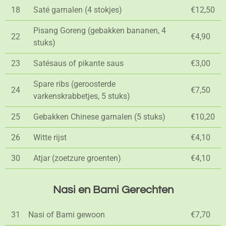
18
Saté garnalen (4 stokjes)
€12,50
Pisang Goreng (gebakken bananen, 4
22
€4,90
stuks)
23
Satésaus of pikante saus
€3,00
Spare ribs (geroosterde
24
€7,50
varkenskrabbetjes, 5 stuks)
25
Gebakken Chinese garnalen (5 stuks)
€10,20
26
Witte rijst
€4,10
30
Atjar (zoetzure groenten)
€4,10
Nasi en Bami Gerechten
31
Nasi of Bami gewoon
€7,70