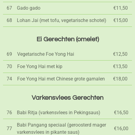
67
Gado gado
€11,50
68
Lohan Jai (met tofu, vegetarische schotel)
€15,00
Ei Gerechten (omelet)
69
Vegetarische Foe Yong Hai
€12,50
70
Foe Yong Hai met kip
€13,50
74
Foe Yong Hai met Chinese grote garnalen
€18,00
Varkensvlees Gerechten
76
Babi Ritja (varkensvlees in Pekingsaus)
€16,50
Babi Pangang speciaal (geroosterd mager
77
€16,00
varkensvlees in pikante saus)