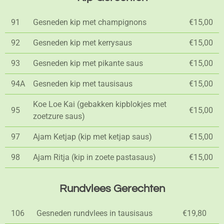
91
Gesneden kip met champignons
€15,00
92
Gesneden kip met kerrysaus
€15,00
93
Gesneden kip met pikante saus
€15,00
94A
Gesneden kip met tausisaus
€15,00
Koe Loe Kai (gebakken kipblokjes met
95
€15,00
zoetzure saus)
97
Ajam Ketjap (kip met ketjap saus)
€15,00
98
Ajam Ritja (kip in zoete pastasaus)
€15,00
Rundvlees Gerechten
106
Gesneden rundvlees in tausisaus
€19,80