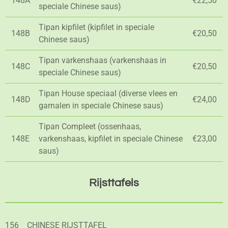
148A
€22,50
speciale Chinese saus)
Tipan kipfilet (kipfilet in speciale
148B
€20,50
Chinese saus)
Tipan varkenshaas (varkenshaas in
148C
€20,50
speciale Chinese saus)
Tipan House speciaal (diverse vlees en
148D
€24,00
garnalen in speciale Chinese saus)
Tipan Compleet (ossenhaas,
148E
varkenshaas, kipfilet in speciale Chinese
€23,00
saus)
Rijsttafels
156
CHINESE RIJSTTAFEL