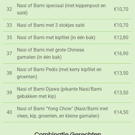
Nasi of Bami speciaal (met kippenpoot en
32
€10,70
saté)
33
Nasi of Bami met 3 stokjes saté
€10,70
35
Nasi of Bami met kipfilet (in één bak)
€12,80
Nasi of Bami met grote Chinese
37
€16,90
garnalen (in één bak)
Nasi of Bami Pedis (met kerry kipfilet en
38
€13,50
groenten)
Nasi of Bami Djawa (pikante Nasi/Bami
39
€13,50
gebakken met kip)
Nasi of Bami "Yong Chow" (Nasi/Bami met
40
€14,50
vlees, kip, groenten, en kleine garnalen)
Combinatie Gerechten