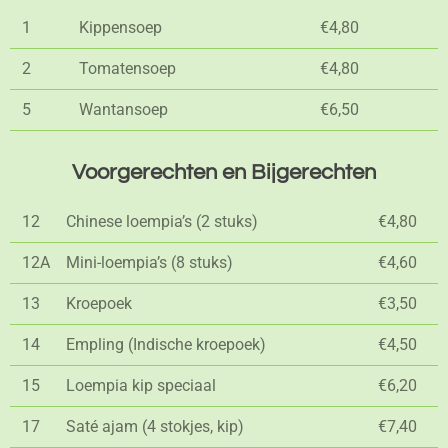
1
Kippensoep
€4,80
2
Tomatensoep
€4,80
5
Wantansoep
€6,50
Voorgerechten en Bijgerechten
12
Chinese loempia’s (2 stuks)
€4,80
12A
Mini-loempia’s (8 stuks)
€4,60
13
Kroepoek
€3,50
14
Empling (Indische kroepoek)
€4,50
15
Loempia kip speciaal
€6,20
17
Saté ajam (4 stokjes, kip)
€7,40